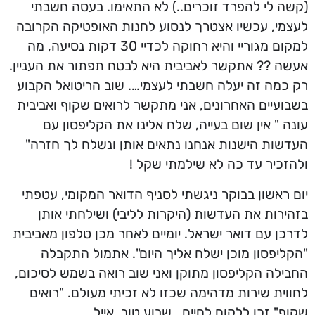
(קשה לי להפרד זוכרים..) לא התאימו. בעסה חשבתי
לעצמי, עכשיו אצטרך לנסוע לחנות האופטיקה הקרובה
למקום מגוריי והיא רחוקה לכדיי 30 דקות נסיעה, מה
אעשה ?? אתקשר לאביבית היא לבטח תפתור את העניין.
רק כמה זה יעלה חשבתי לעצמי…. שוב הריטואל הקבוע
בשבועיים האחרונים, אני מתקשר לרואים שקוף ואביבית
עונה " אין שום בעייה, שלח אלינו את הקליפסון עם
העדשות הישנות אנחנו נתאים אותן ונשלח לך חזרה"
ולהזכיר עד כה לא שילמתי שקל !
יום ראשון בבוקר ניגשתי לסניף הדואר המקומי, עטפתי
בזהירות את העדשות (היקרות לליבי) ושילחתי אותן
לדרכן עם דואר ישראל. יומיים לאחר מכן טלפון מאביבית
"הקליפסון מוכן ישלח אליך היום". אתמול התקבלה
החבילה הקליפסון מתוקן ואני שוב רואה בשמש לסיכום,
לחווית שירות מדהימה שכזו לא זכיתי מעולם. "רואים
שקוף" זכו ללקוח לחיים.. שבוע טוב. אייל.