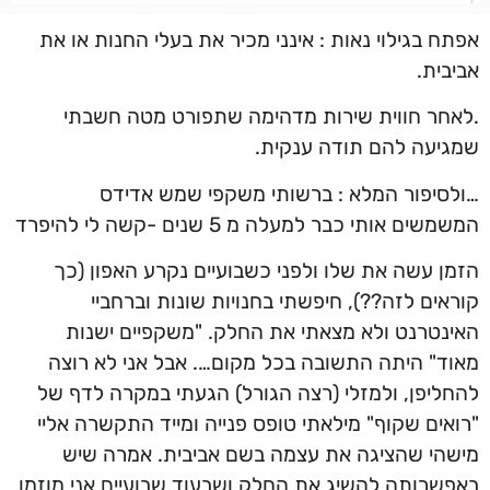
אפתח בגילוי נאות : אינני מכיר את בעלי החנות או את
אביבית.
.לאחר חווית שירות מדהימה שתפורט מטה חשבתי
שמגיעה להם תודה ענקית.
…ולסיפור המלא : ברשותי משקפי שמש אדידס
המשמשים אותי כבר למעלה מ 5 שנים -קשה לי להיפרד
הזמן עשה את שלו ולפני כשבועיים נקרע האפון (כך
קוראים לזה??), חיפשתי בחנויות שונות וברחביי
האינטרנט ולא מצאתי את החלק. "משקפיים ישנות
מאוד" היתה התשובה בכל מקום…. אבל אני לא רוצה
להחליפן, ולמזלי (רצה הגורל) הגעתי במקרה לדף של
"רואים שקוף" מילאתי טופס פנייה ומייד התקשרה אליי
מישהי שהציגה את עצמה בשם אביבית. אמרה שיש
באפשרותה להשיג את החלק ושבעוד שבועיים אני מוזמן