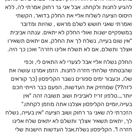
להגיע לחנות ולקחתו. אבל אני גר רחוק אמרתי לה, ללא
היסוס הציעה לשלוח אליי את החלק בדואר, הקשתי
ואמרתי שאני חושש לשלם מראש , שהיות ומדובר
במשפקיים ישנות ואולי החלק לא יתאים. ענתה אביבית
"אין שום בעייה, נשלח לך את החלק, אם יתאים תשאירו
אצלך ותשלם, אם לא תשלח אלינו חזרה" ואכן כך היה.
החלק נשלח אליי אבל לצערי לא התאים לי, וכפי
שהבטחתי שלחתי חזרה לחנות. הזמן אמרנו עושה את
שלו, וכעבור ימים ספורים נשבר הקליפסון (כך קוראים
לזה??) שמחזיק את העדשות, הפעם כבר הייתי חכם
יותר….טלפון זריז לאביבית ושוב תשובה זהה "אין
בעייה,יומיים הקליפסון אצלנו אתה מוזמן לקחתו."
הזכרתי לה שאני גר רחוק ושוב הציעה "אין בעייה, נשלח
לך, יתאים תשאיר אצלך ותשלם לא יתאים שלח אלינו
חזרה !". הקליפסון נשלח,אבל העדשות הישנות שלי