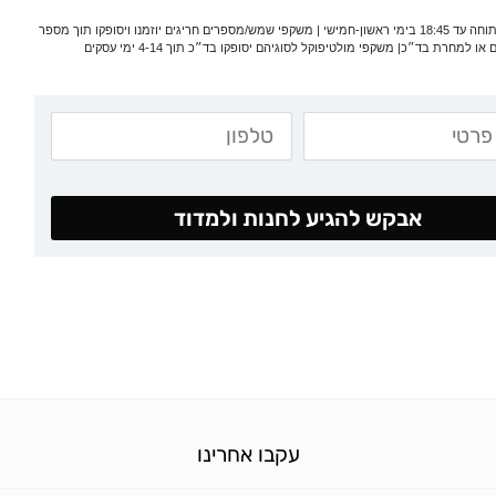
*המעבדה פתוחה עד 18:45 בימי ראשון-חמישי | משקפי שמש/מספרים חריגים יוזמנו ויסופקו תוך מספר
 או למחרת בד״כ| משקפי מולטיפוקל לסוגיהם יסופקו בד״כ תוך 4-14 ימי עסקים
אבקש להגיע לחנות ולמדוד
עקבו אחרינו