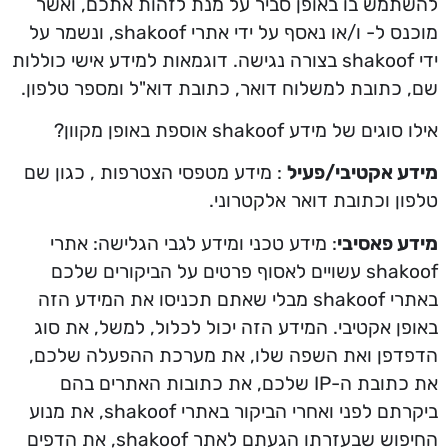
להשתמש בו באופן סביר על מנת לזהות אתכם, ואשר
מוכנס ל- ו/או נאסף על ידי אתרי shakoof, ונשמר על
ידי shakoof בצורה נגישה. דוגמאות למידע אישי כוללות
שם, כתובת למשלוח דואר, כתובת דוא"ל ומספר טלפון.
אילו סוגים של מידע shakoof אוספת באופן מקוון?
מידע אקטיבי/פעיל
: מידע מטפסי הצטרפות , כגון שם
טלפון וכתובת דואר אלקטרוני.
מידע פאסיבי
: מידע טכני ומידע לגבי הגלישה: אתרי
shakoof עשויים לאסוף פרטים על הביקורים שלכם
באתרי shakoof מבלי שאתם תכניסו את המידע הזה
באופן אקטיבי. המידע הזה יכול לכלול, למשל, את סוג
הדפדפן ואת השפה שלו, את מערכת ההפעלה שלכם,
את כתובת ה-IP שלכם, את כתובות האתרים בהם
ביקרתם לפני ואחרי הביקור באתרי shakoof, את מנוע
החיפוש שבעזרתו הגעתם לאתר shakoof, את הדפים