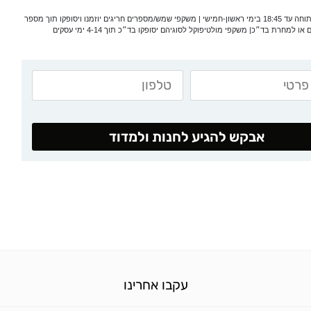
*המעבדה פתוחה עד 18:45 בימי ראשון-חמישי | משקפי שמש/מספרים חריגים יוזמנו ויסופקו תוך מספר
 או למחרת בד״כ| משקפי מולטיפוקל לסוגיהם יסופקו בד״כ תוך 4-14 ימי עסקים
אבקש להגיע לחנות ולמדוד
עקבו אחרינו