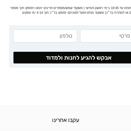
*המעבדה פתוחה עד 18:45 בימי ראשון-חמישי | משקפי שמש/מספרים חריגים יוזמנו ויסופקו תוך מספר
 או למחרת בד״כ| משקפי מולטיפוקל לסוגיהם יסופקו בד״כ תוך 4-14 ימי עסקים
אבקש להגיע לחנות ולמדוד
עקבו אחרינו