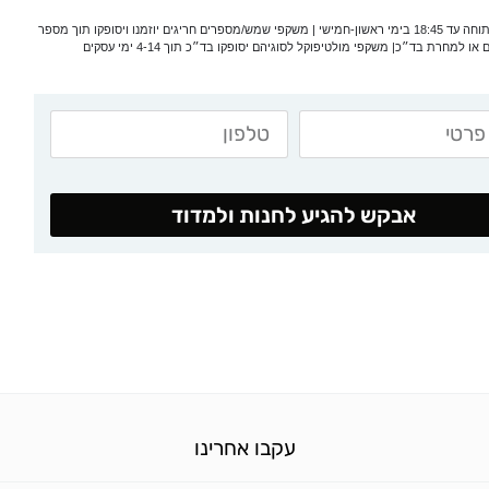
*המעבדה פתוחה עד 18:45 בימי ראשון-חמישי | משקפי שמש/מספרים חריגים יוזמנו ויסופקו תוך מספר
 או למחרת בד״כ| משקפי מולטיפוקל לסוגיהם יסופקו בד״כ תוך 4-14 ימי עסקים
אבקש להגיע לחנות ולמדוד
עקבו אחרינו