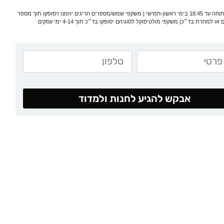
*המעבדה פתוחה עד 18:45 בימי ראשון-חמישי | משקפי שמש/מספרים חריגים יוזמנו ויסופקו תוך מספר
 או למחרת בד״כ| משקפי מולטיפוקל לסוגיהם יסופקו בד״כ תוך 4-14 ימי עסקים
אבקש להגיע לחנות ולמדוד