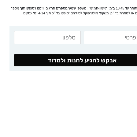
*המעבדה פתוחה עד 18:45 בימי ראשון-חמישי | משקפי שמש/מספרים חריגים יוזמנו ויסופקו תוך מספר
 או למחרת בד״כ| משקפי מולטיפוקל לסוגיהם יסופקו בד״כ תוך 4-14 ימי עסקים
אבקש להגיע לחנות ולמדוד