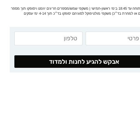
*המעבדה פתוחה עד 18:45 בימי ראשון-חמישי | משקפי שמש/מספרים חריגים יוזמנו ויסופקו תוך מספר
 או למחרת בד״כ| משקפי מולטיפוקל לסוגיהם יסופקו בד״כ תוך 4-14 ימי עסקים
אבקש להגיע לחנות ולמדוד