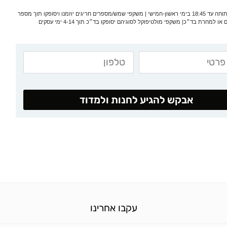
*המעבדה פתוחה עד 18:45 בימי ראשון-חמישי | משקפי שמש/מספרים חריגים יוזמנו ויסופקו תוך מספר
 או למחרת בד״כ| משקפי מולטיפוקל לסוגיהם יסופקו בד״כ תוך 4-14 ימי עסקים
אבקש להגיע לחנות ולמדוד
עקבו אחרינו