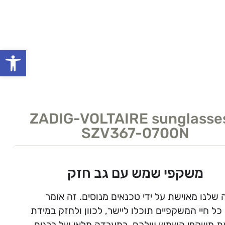
פתח סרגל
ZADIG-VOLTAIRE sunglasse
SZV367-0700N
משקפי שמש עם גב חזק
שלנו מאוישת על ידי טכנאים מנוסים. זה אומר
ל חיי המשקפיים תוכלו ליישר, לכוון ולחזק במידת
ת משקפי השמש שלכם. במעבדה מלאי של ברגים