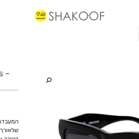
s -
המעבדה 
שלאורך כ
הצורך א