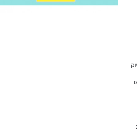
וק
ו
ת